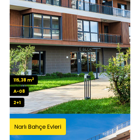
2
115,38 m
A-08
2+1
Narlı Bahçe Evleri