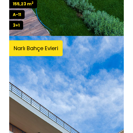
2
155,23 m
A-11
3+1
Narlı Bahçe Evleri