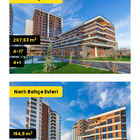
2
207,63 m
A-17
4+1
Narlı Bahçe Evleri
2
194,9 m