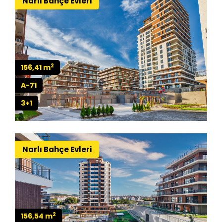
Narlı Bahçe Evleri
2
156,41 m
A-71
3+1
Narlı Bahçe Evleri
2
156,54 m