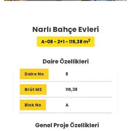
Narlı Bahçe Evleri
2
A-08 - 2+1 - 115,38 m
Daire Özellikleri
Daire No
8
Brüt M2
115,38
Blok No
A
Genel Proje Özellikleri