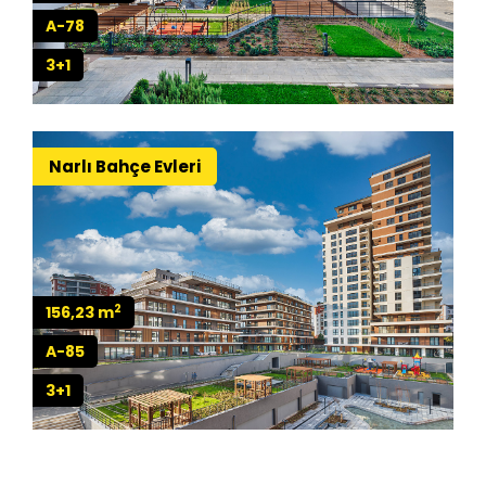
A-78
3+1
Narlı Bahçe Evleri
2
156,23 m
A-85
3+1