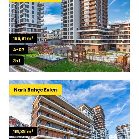
2
156,91 m
A-07
3+1
Narlı Bahçe Evleri
2
115,38 m