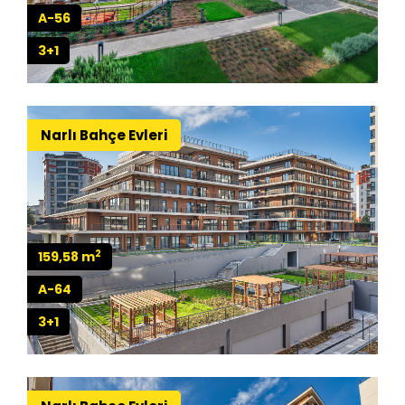
A-56
3+1
Narlı Bahçe Evleri
2
159,58 m
A-64
3+1