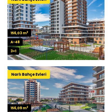
2
156,03 m
A-48
3+1
Narlı Bahçe Evleri
2
156,09 m