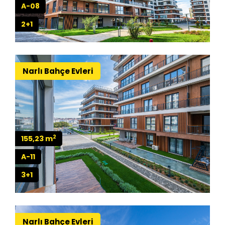
A-08
2+1
Narlı Bahçe Evleri
2
155,23 m
A-11
3+1
Narlı Bahçe Evleri