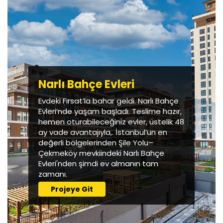
Narlı Bahçe Evleri
Evdeki Fırsat’la bahar geldi. Narlı Bahçe
Evleri’nde yaşam başladı. Teslime hazır,
hemen oturabileceğiniz evler, üstelik 48
ay vade avantajıyla,. İstanbul’un en
değerli bölgelerinden Şile Yolu–
Çekmeköy mevkiindeki Narlı Bahçe
Evleri'nden şimdi ev almanın tam
zamanı.
Projeye Git