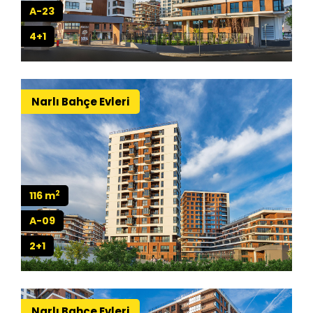
A-23
4+1
Narlı Bahçe Evleri
2
116 m
A-09
2+1
Narlı Bahçe Evleri