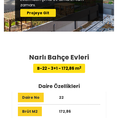
zamanı.
Projeye Git
Narlı Bahçe Evleri
2
B-22 - 3+1 - 172,86 m
Daire Özellikleri
Daire No
22
Brüt M2
172,86