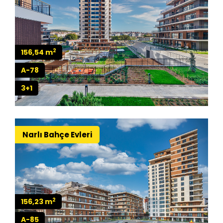
2
156,54 m
A-78
3+1
Narlı Bahçe Evleri
2
156,23 m
A-85