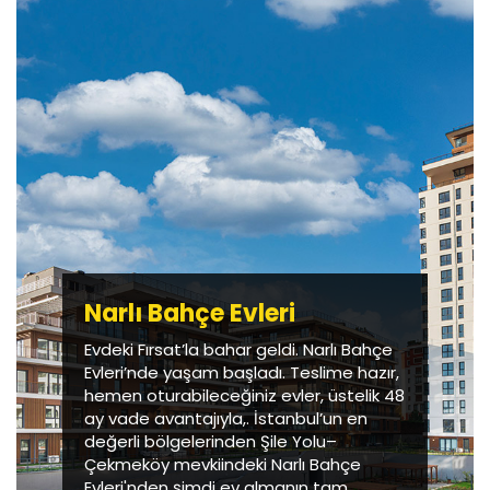
Narlı Bahçe Evleri
Evdeki Fırsat’la bahar geldi. Narlı Bahçe
Evleri’nde yaşam başladı. Teslime hazır,
hemen oturabileceğiniz evler, üstelik 48
ay vade avantajıyla,. İstanbul’un en
değerli bölgelerinden Şile Yolu–
Çekmeköy mevkiindeki Narlı Bahçe
Evleri'nden şimdi ev almanın tam