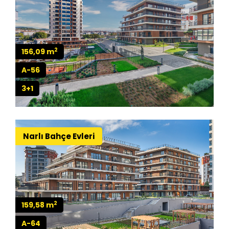
2
156,09 m
A-56
3+1
Narlı Bahçe Evleri
2
159,58 m
A-64