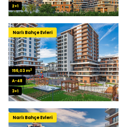
2+1
Narlı Bahçe Evleri
2
156,03 m
A-48
3+1
Narlı Bahçe Evleri