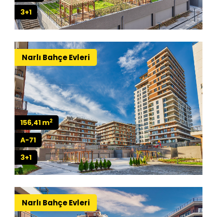
3+1
Narlı Bahçe Evleri
2
156,41 m
A-71
3+1
Narlı Bahçe Evleri