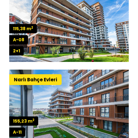
2
115,38 m
A-08
2+1
Narlı Bahçe Evleri
2
155,23 m
A-11