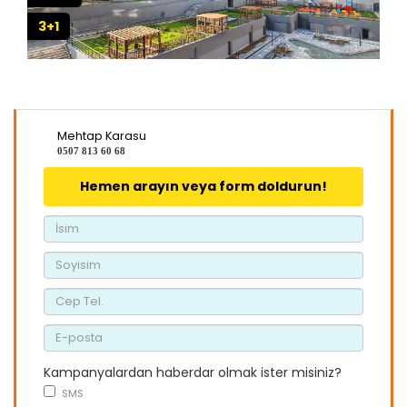
3+1
Mehtap Karasu
0507 813 60 68
Hemen arayın veya form doldurun!
Kampanyalardan haberdar olmak ister misiniz?
SMS