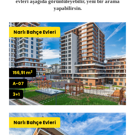
evleri aşağıda görüntüleyebilir, yeni bir arama
yapabilirsin.
Narlı Bahçe Evleri
2
156,91 m
A-07
3+1
Narlı Bahçe Evleri