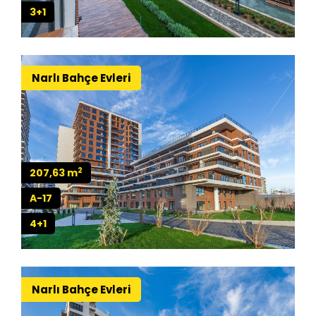
3+1
Narlı Bahçe Evleri
2
207,63 m
A-17
4+1
Narlı Bahçe Evleri