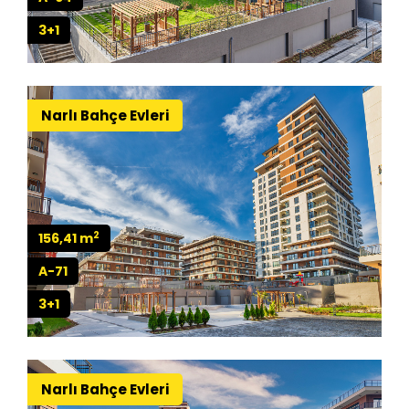
3+1
Narlı Bahçe Evleri
2
156,41 m
A-71
3+1
Narlı Bahçe Evleri