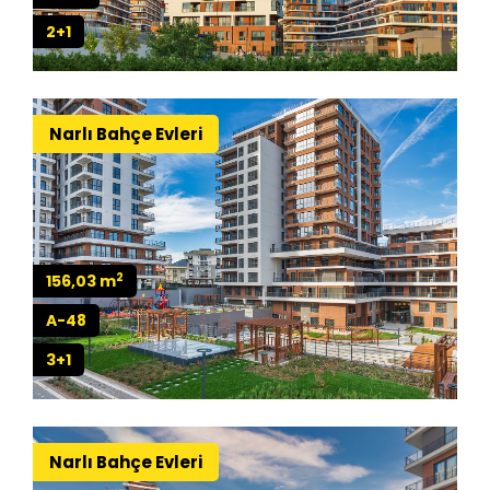
2+1
Narlı Bahçe Evleri
2
156,03 m
A-48
3+1
Narlı Bahçe Evleri