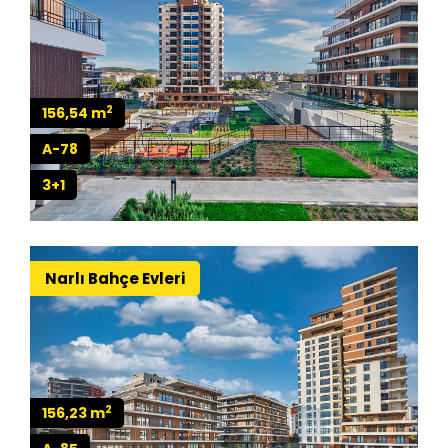
2
156,54 m
A-78
3+1
Narlı Bahçe Evleri
2
156,23 m