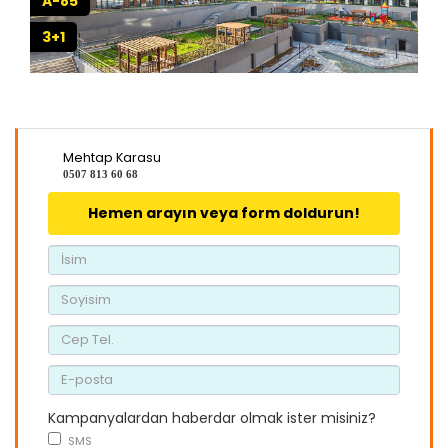
A-85
3+1
Mehtap Karasu
0507 813 60 68
Hemen arayın veya form doldurun!
Kampanyalardan haberdar olmak ister misiniz?
SMS