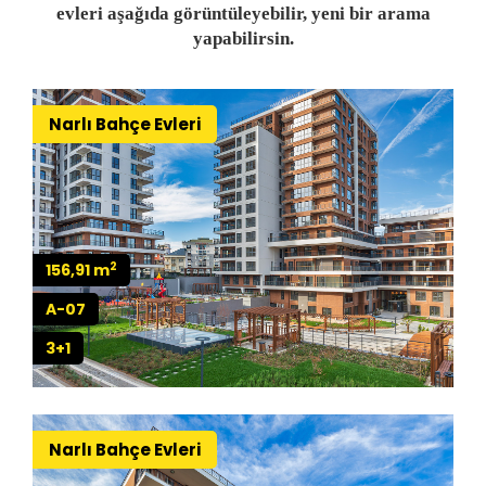
evleri aşağıda görüntüleyebilir, yeni bir arama
yapabilirsin.
Narlı Bahçe Evleri
2
156,91 m
A-07
3+1
Narlı Bahçe Evleri