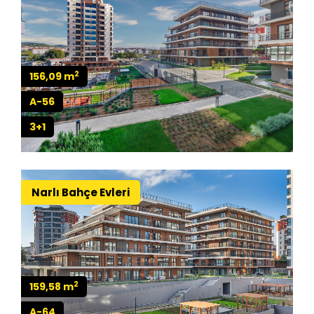
2
156,09 m
A-56
3+1
Narlı Bahçe Evleri
2
159,58 m
A-64