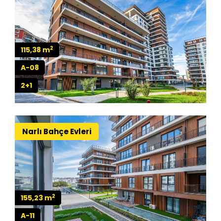
2
115,38 m
A-08
2+1
Narlı Bahçe Evleri
2
155,23 m
A-11