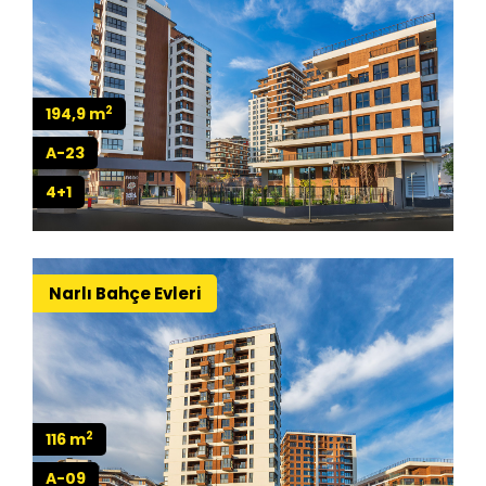
2
194,9 m
A-23
4+1
Narlı Bahçe Evleri
2
116 m
A-09