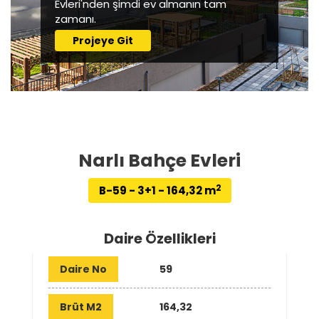
Evleri'nden şimdi ev almanın tam
zamanı.
Projeye Git
Narlı Bahçe Evleri
2
B-59 - 3+1 - 164,32 m
Daire Özellikleri
Daire No
59
Brüt M2
164,32