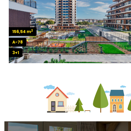
2
156,54 m
A-78
3+1