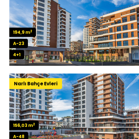
2
194,9 m
A-23
4+1
Narlı Bahçe Evleri
2
156,03 m
A-48