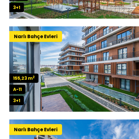
3+1
Narlı Bahçe Evleri
2
155,23 m
A-11
3+1
Narlı Bahçe Evleri