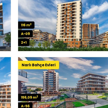
2
116 m
A-09
2+1
Narlı Bahçe Evleri
2
156,09 m
A-56