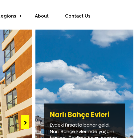
Regions
About
Contact Us
Narlı Bahçe Evleri
Evdeki Fırsat’la bahar geldi.
Narlı Bahçe Evleri’nde yaşam
başladı. Teslime hazır, hemen