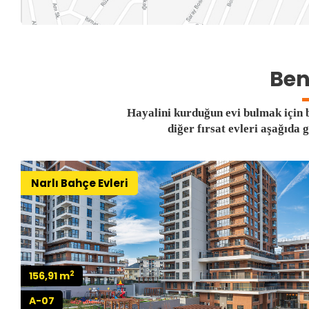
Ben
Hayalini kurduğun evi bulmak için b
diğer fırsat evleri aşağıda 
Narlı Bahçe Evleri
2
156,91 m
A-07