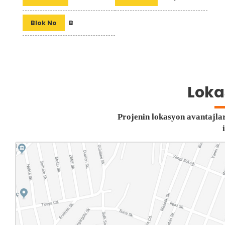
Blok No
B
Lokas
Projenin lokasyon avantajlar