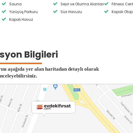
Sauna
Seyir ve Oturma Alanları
Fitness Cen
Yürüyüş Parkuru
Süs Havuzu
Kapalı Otop
Kapalı Havuz
yon Bilgileri
ını aşağıda yer alan haritadan detaylı olarak
inceleyebilirsiniz.