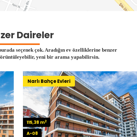
zer Daireler
urada seçenek çok. Aradığın ev özelliklerine benzer
görüntüleyebilir, yeni bir arama yapabilirsin.
Narlı Bahçe Evleri
2
115,38 m
A-08