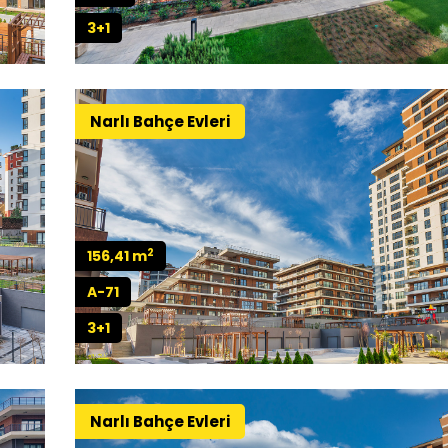
3+1
Narlı Bahçe Evleri
2
156,41 m
A-71
3+1
Narlı Bahçe Evleri