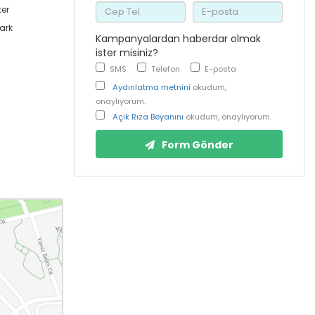
ter
ark
Kampanyalardan haberdar olmak
ister misiniz?
SMS
Telefon
E-posta
Aydınlatma metnini
okudum,
onaylıyorum.
Açık Rıza Beyanını
okudum, onaylıyorum.
Form Gönder