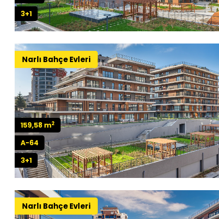
3+1
Narlı Bahçe Evleri
2
159,58 m
A-64
3+1
Narlı Bahçe Evleri