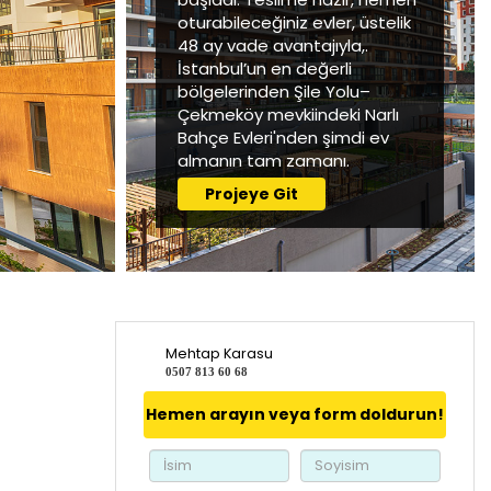
oturabileceğiniz evler, üstelik
48 ay vade avantajıyla,.
İstanbul’un en değerli
bölgelerinden Şile Yolu–
Çekmeköy mevkiindeki Narlı
Bahçe Evleri'nden şimdi ev
almanın tam zamanı.
Projeye Git
Mehtap Karasu
0507 813 60 68
Hemen arayın veya form doldurun!