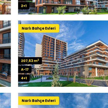
2+1
Narlı Bahçe Evleri
2
207,63 m
A-17
4+1
Narlı Bahçe Evleri