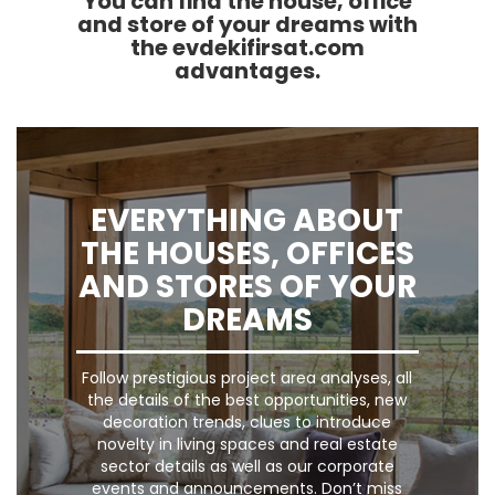
You can find the house, office
and store of your dreams with
the evdekifirsat.com
advantages.
EVERYTHING ABOUT
THE HOUSES, OFFICES
AND STORES OF YOUR
DREAMS
Follow prestigious project area analyses, all
the details of the best opportunities, new
decoration trends, clues to introduce
novelty in living spaces and real estate
sector details as well as our corporate
events and announcements. Don’t miss