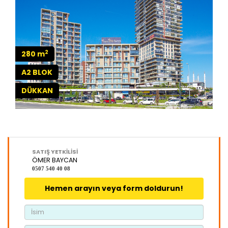
2
280 m
A2 BLOK
DÜKKAN
SATIŞ YETKİLİSİ
ÖMER BAYCAN
0507 540 40 08
Hemen arayın veya form doldurun!