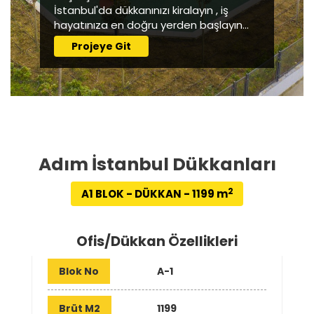
İstanbul'da dükkanınızı kiralayın , iş
hayatınıza en doğru yerden başlayın...
Projeye Git
Adım İstanbul Dükkanları
2
A1 BLOK - DÜKKAN - 1199 m
Ofis/Dükkan Özellikleri
Blok No
A-1
Brüt M2
1199