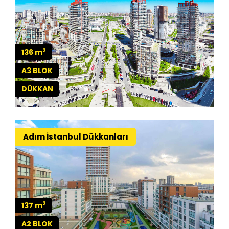
2
136 m
A3 BLOK
DÜKKAN
Adım İstanbul Dükkanları
2
137 m
A2 BLOK