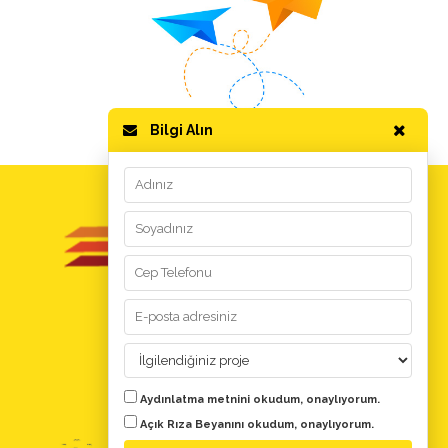
Bilgi Alın
GİZLİLİK ve KULLANIM
Kullanım Koşulları
Aydınlatma Metni
Kişisel Verilerin Korunması
YARDIM
Aydınlatma metnini
okudum, onaylıyorum.
Evdeki Fırsat Nedir?
Açık Rıza Beyanını
okudum, onaylıyorum.
Bize Ulaşın