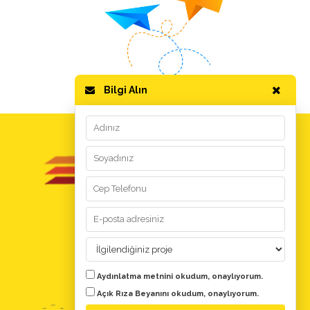
Bilgi Alın
GİZLİLİK ve KULLANIM
Kullanım Koşulları
Aydınlatma Metni
Kişisel Verilerin Korunması
YARDIM
Aydınlatma metnini
okudum, onaylıyorum.
Evdeki Fırsat Nedir?
Açık Rıza Beyanını
okudum, onaylıyorum.
Bize Ulaşın