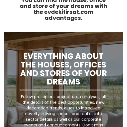
You can find the house, office
and store of your dreams with
the evdekifirsat.com
advantages.
EVERYTHING ABOUT
THE HOUSES, OFFICES
AND STORES OF YOUR
DREAMS
Follow prestigious project area analyses, all
the details of the best opportunities, new
decoration trends, clues to introduce
novelty in living spaces and real estate
sector details as well as our corporate
events and announcements. Don’t miss