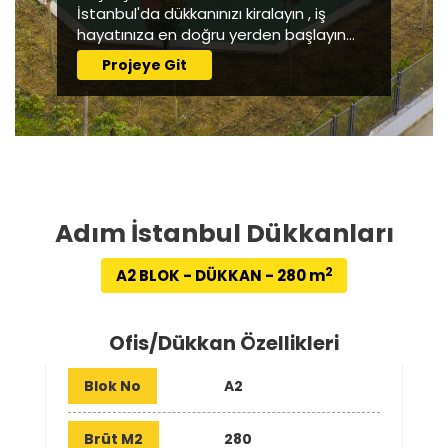
İstanbul'da dükkanınızı kiralayın , iş
hayatınıza en doğru yerden başlayın...
Projeye Git
Adım İstanbul Dükkanları
2
A2 BLOK - DÜKKAN - 280 m
Ofis/Dükkan Özellikleri
Blok No
A2
Brüt M2
280