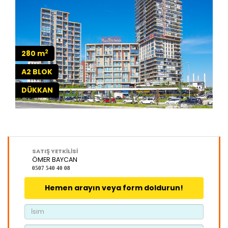
2
280 m
A2 BLOK
DÜKKAN
SATIŞ YETKİLİSİ
ÖMER BAYCAN
0507 540 40 08
Hemen arayın veya form doldurun!