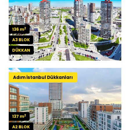
2
136 m
A3 BLOK
DÜKKAN
Adım İstanbul Dükkanları
2
137 m
A2 BLOK