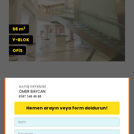
2
56 m
Y-BLOK
OFİS
SATIŞ YETKİLİSİ
ÖMER BAYCAN
0507 540 40 08
Hemen arayın veya form doldurun!