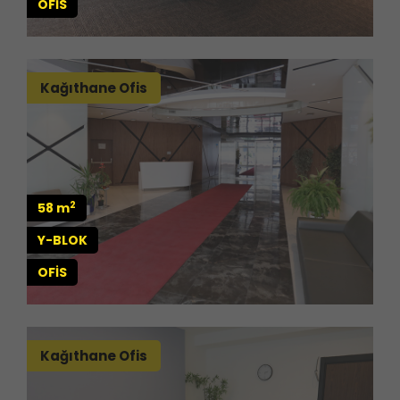
OFİS
Kağıthane Ofis
2
58 m
Y-BLOK
OFİS
Kağıthane Ofis