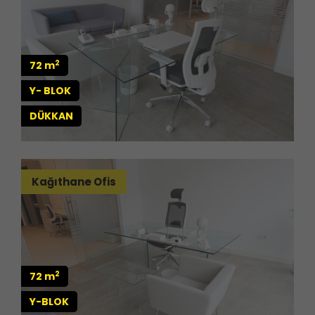
2
72 m
Y- BLOK
DÜKKAN
Kağıthane Ofis
2
72 m
Y-BLOK