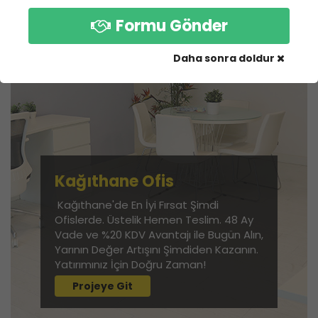
Formu Gönder
Daha sonra doldur
Kağıthane Ofis
Kağıthane'de En İyi Fırsat Şimdi
Ofislerde. Üstelik Hemen Teslim. 48 Ay
Vade ve %20 KDV Avantajı ile Bugün Alın,
Yarının Değer Artışını Şimdiden Kazanın.
Yatırımınız İçin Doğru Zaman!
Projeye Git