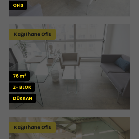
OFİS
Kağıthane Ofis
2
76 m
Z- BLOK
DÜKKAN
Kağıthane Ofis