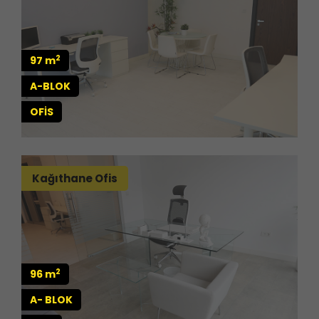
2
97 m
A-BLOK
OFİS
Kağıthane Ofis
2
96 m
A- BLOK