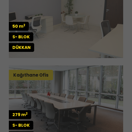
2
50 m
S- BLOK
DÜKKAN
Kağıthane Ofis
2
279 m
S- BLOK