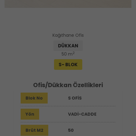
Kağıthane Ofis
DÜKKAN
2
50 m
S- BLOK
Ofis/Dükkan Özellikleri
Blok No
S OFİS
Yön
VADİ-CADDE
Brüt M2
50