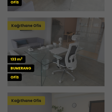
OFİS
Kağıthane Ofis
2
133 m
BUMERANG
OFİS
Kağıthane Ofis