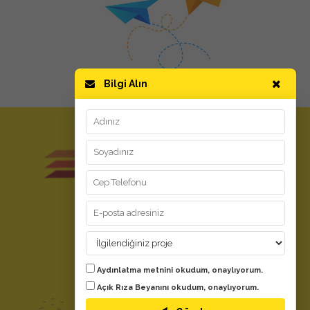
Bilgi Alın
GİZLİLİK ve KULLANIM
Kullanım Koşulları
Aydınlatma Metni
Kişisel Verilerin Korunması
YARDIM
Aydınlatma metnini
okudum, onaylıyorum.
Evdeki Fırsat Nedir?
Açık Rıza Beyanını
okudum, onaylıyorum.
Bize Ulaşın