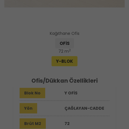
Kağıthane Ofis
OFİS
2
72 m
Y-BLOK
Ofis/Dükkan Özellikleri
Blok No
Y OFİS
Yön
ÇAĞLAYAN-CADDE
Brüt M2
72