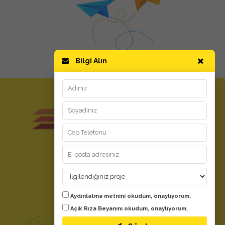
Bilgi Alın
GİZLİLİK ve KULLANIM
Kullanım Koşulları
Aydınlatma Metni
Kişisel Verilerin Korunması
YARDIM
Aydınlatma metnini
okudum, onaylıyorum.
Evdeki Fırsat Nedir?
Açık Rıza Beyanını
okudum, onaylıyorum.
Bize Ulaşın