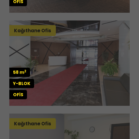
OFİS
Kağıthane Ofis
2
58 m
Y-BLOK
OFİS
Kağıthane Ofis