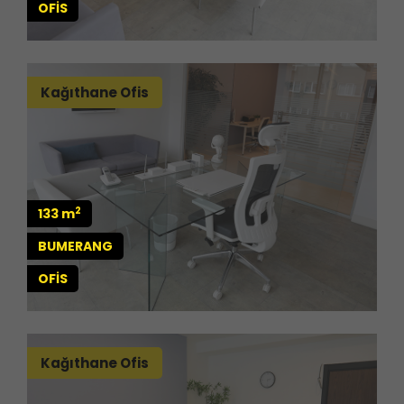
OFİS
Kağıthane Ofis
2
133 m
BUMERANG
OFİS
Kağıthane Ofis