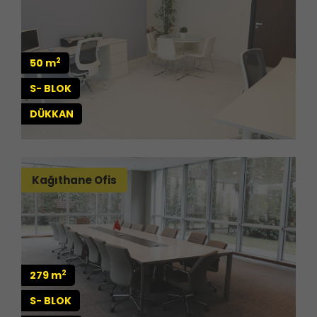
2
50 m
S- BLOK
DÜKKAN
Kağıthane Ofis
2
279 m
S- BLOK