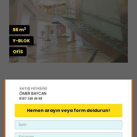
2
56 m
Y-BLOK
OFİS
SATIŞ YETKİLİSİ
ÖMER BAYCAN
0507 540 40 08
Hemen arayın veya form doldurun!