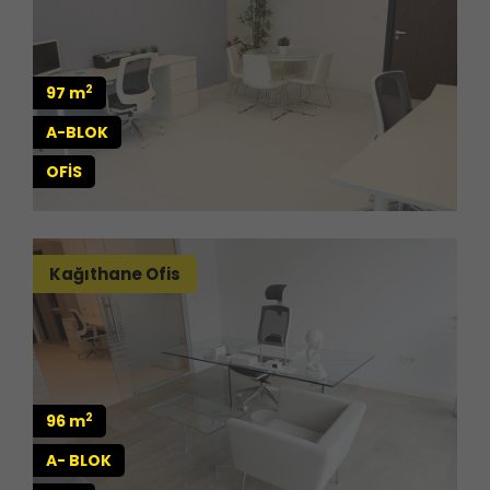
2
97 m
A-BLOK
OFİS
Kağıthane Ofis
2
96 m
A- BLOK