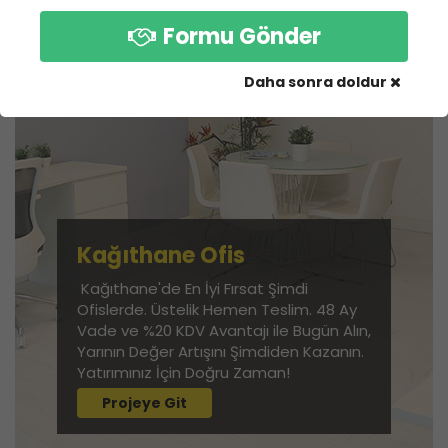
Formu Gönder
Daha sonra doldur
Kağıthane Ofis
Kağıthane'de En İyi Fırsat Şimdi
Ofislerde. Üstelik Hemen Teslim. 48 Ay
Vade ve %20 KDV Avantajı ile Bugün Alın,
Yarının Değer Artışını Şimdiden Kazanın.
Yatırımınız İçin Doğru Zaman!
Projeye Git