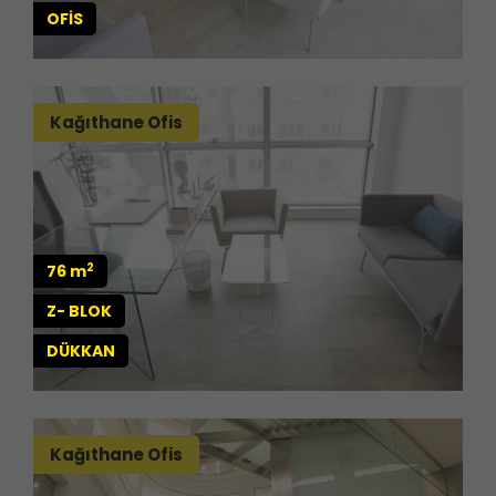
OFİS
Kağıthane Ofis
2
76 m
Z- BLOK
DÜKKAN
Kağıthane Ofis