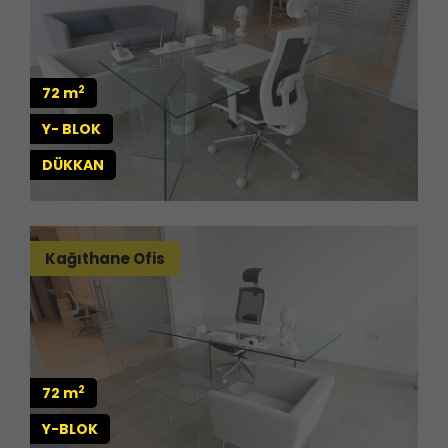
2
72 m
Y- BLOK
DÜKKAN
Kağıthane Ofis
2
72 m
Y-BLOK