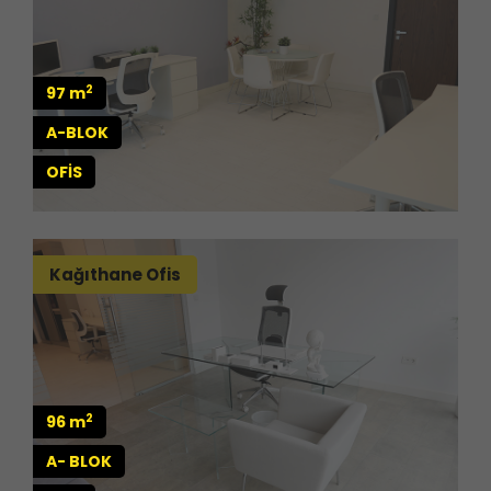
2
97 m
A-BLOK
OFİS
Kağıthane Ofis
2
96 m
A- BLOK