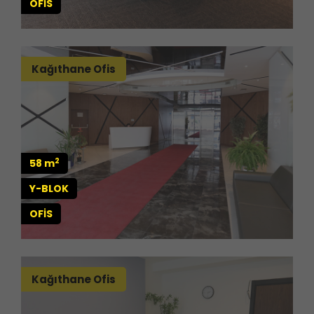
OFİS
Kağıthane Ofis
2
58 m
Y-BLOK
OFİS
Kağıthane Ofis