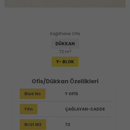
Kağıthane Ofis
DÜKKAN
2
72 m
Y- BLOK
Ofis/Dükkan Özellikleri
Blok No
Y OFİS
Yön
ÇAĞLAYAN-CADDE
Brüt M2
72