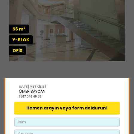
2
56 m
Y-BLOK
OFİS
SATIŞ YETKİLİSİ
ÖMER BAYCAN
0507 540 40 08
Hemen arayın veya form doldurun!