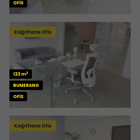
OFİS
Kağıthane Ofis
2
133 m
BUMERANG
OFİS
Kağıthane Ofis