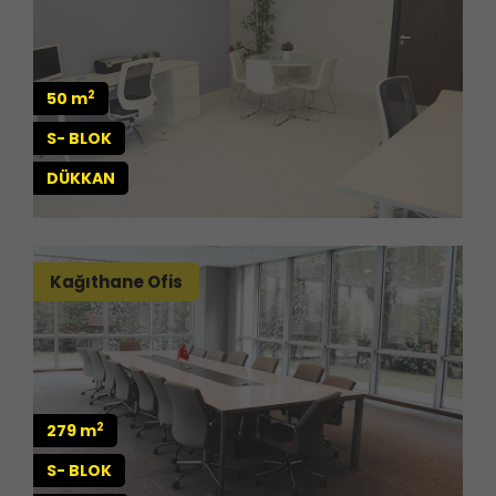
2
50 m
S- BLOK
DÜKKAN
Kağıthane Ofis
2
279 m
S- BLOK