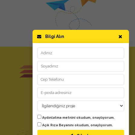
Bilgi Alın
GİZLİLİK ve KULLANIM
Kullanım Koşulları
Aydınlatma Metni
Kişisel Verilerin Korunması
YARDIM
Aydınlatma metnini
okudum, onaylıyorum.
Evdeki Fırsat Nedir?
Açık Rıza Beyanını
okudum, onaylıyorum.
Bize Ulaşın