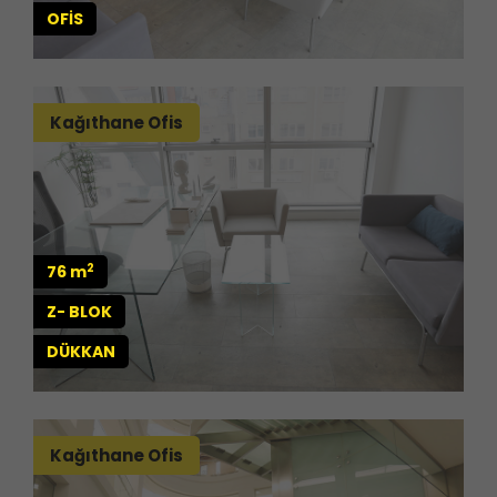
OFİS
Kağıthane Ofis
2
76 m
Z- BLOK
DÜKKAN
Kağıthane Ofis