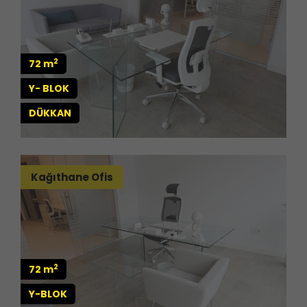
2
72 m
Y- BLOK
DÜKKAN
Kağıthane Ofis
2
72 m
Y-BLOK