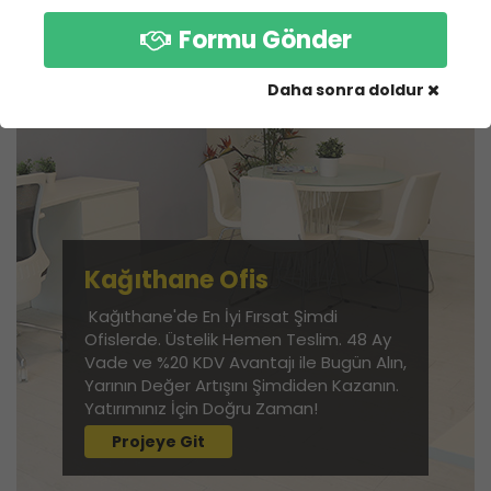
Formu Gönder
Daha sonra doldur
Kağıthane Ofis
Kağıthane'de En İyi Fırsat Şimdi
Ofislerde. Üstelik Hemen Teslim. 48 Ay
Vade ve %20 KDV Avantajı ile Bugün Alın,
Yarının Değer Artışını Şimdiden Kazanın.
Yatırımınız İçin Doğru Zaman!
Projeye Git