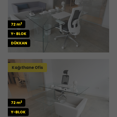
2
72 m
Y- BLOK
DÜKKAN
Kağıthane Ofis
2
72 m
Y-BLOK