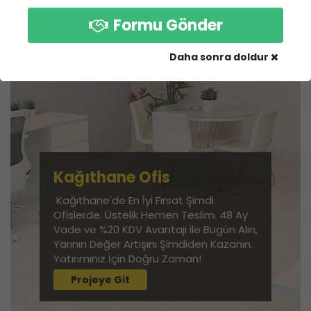
Formu Gönder
Daha sonra doldur
Kağıthane Ofis
Kağıthane'de En İyi Fırsat Şimdi
Ofislerde. Üstelik Hemen Teslim. 48 Ay
Vade ve %20 KDV Avantajı ile Bugün Alın,
Yarının Değer Artışını Şimdiden Kazanın.
Yatırımınız İçin Doğru Zaman!
Projeye Git