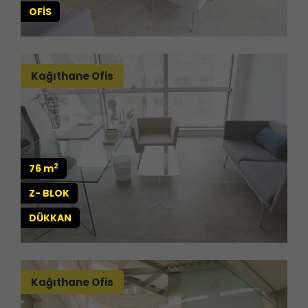
OFİS
Kağıthane Ofis
2
76 m
Z- BLOK
DÜKKAN
Kağıthane Ofis