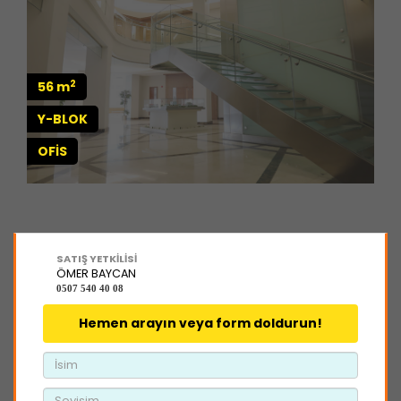
2
56 m
Y-BLOK
OFİS
SATIŞ YETKİLİSİ
ÖMER BAYCAN
0507 540 40 08
Hemen arayın veya form doldurun!