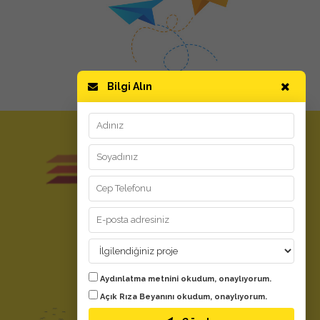
Bilgi Alın
GİZLİLİK ve KULLANIM
Kullanım Koşulları
Aydınlatma Metni
Kişisel Verilerin Korunması
YARDIM
Aydınlatma metnini
okudum, onaylıyorum.
Evdeki Fırsat Nedir?
Açık Rıza Beyanını
okudum, onaylıyorum.
Bize Ulaşın