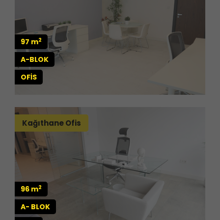
2
97 m
A-BLOK
OFİS
Kağıthane Ofis
2
96 m
A- BLOK