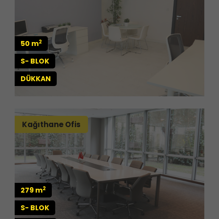
2
50 m
S- BLOK
DÜKKAN
Kağıthane Ofis
2
279 m
S- BLOK