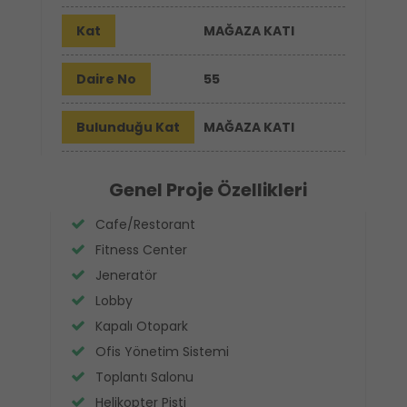
Kat
MAĞAZA KATI
Daire No
55
Bulunduğu Kat
MAĞAZA KATI
Genel Proje Özellikleri
Cafe/Restorant
Fitness Center
Jeneratör
Lobby
Kapalı Otopark
Ofis Yönetim Sistemi
Toplantı Salonu
Helikopter Pisti