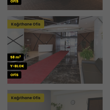
OFİS
Kağıthane Ofis
2
58 m
Y-BLOK
OFİS
Kağıthane Ofis