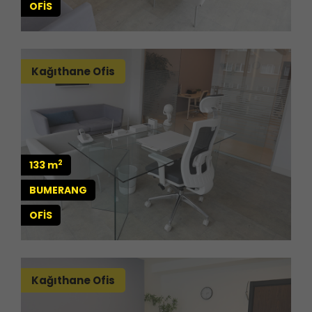
OFİS
Kağıthane Ofis
2
133 m
BUMERANG
OFİS
Kağıthane Ofis