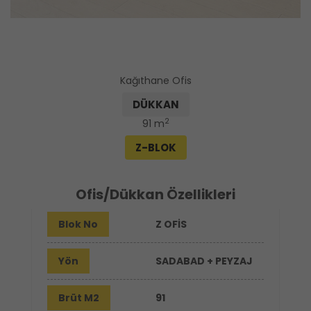
Kağıthane Ofis
DÜKKAN
2
91 m
Z-BLOK
Ofis/Dükkan Özellikleri
Blok No
Z OFİS
Yön
SADABAD + PEYZAJ
Brüt M2
91