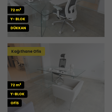
2
72 m
Y- BLOK
DÜKKAN
Kağıthane Ofis
2
72 m
Y-BLOK
OFİS