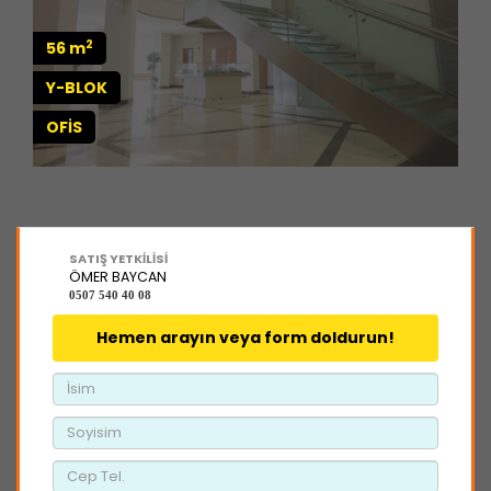
2
56 m
Y-BLOK
OFİS
SATIŞ YETKİLİSİ
ÖMER BAYCAN
0507 540 40 08
Hemen arayın veya form doldurun!