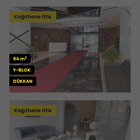
Kağıthane Ofis
2
64 m
Y-BLOK
DÜKKAN
Kağıthane Ofis