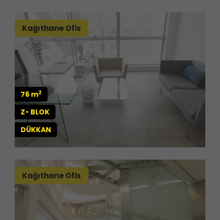
Kağıthane Ofis
2
76 m
Z- BLOK
DÜKKAN
Kağıthane Ofis