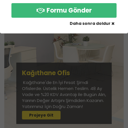
Formu Gönder
Daha sonra doldur
Kağıthane Ofis
Kağıthane'de En İyi Fırsat Şimdi
Ofislerde. Üstelik Hemen Teslim. 48 Ay
Vade ve %20 KDV Avantajı ile Bugün Alın,
Yarının Değer Artışını Şimdiden Kazanın.
Yatırımınız İçin Doğru Zaman!
Projeye Git