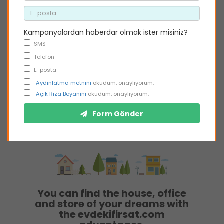
Kampanyalardan haberdar olmak ister misiniz?
SMS
Telefon
E-posta
Aydınlatma metnini
okudum, onaylıyorum.
Açık Rıza Beyanını
okudum, onaylıyorum.
Form Gönder
You can find the house, office
and store of your dreams with
the evdekifirsat.com