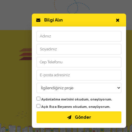
Bilgi Alın
GİZLİLİK ve KULLANIM
Kullanım Koşulları
Aydınlatma Metni
Kişisel Verilerin Korunması
YARDIM
Aydınlatma metnini
okudum, onaylıyorum.
Evdeki Fırsat Nedir?
Açık Rıza Beyanını
okudum, onaylıyorum.
Bize Ulaşın
Gönder