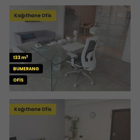
Kağıthane Ofis
2
133 m
BUMERANG
OFİS
Kağıthane Ofis