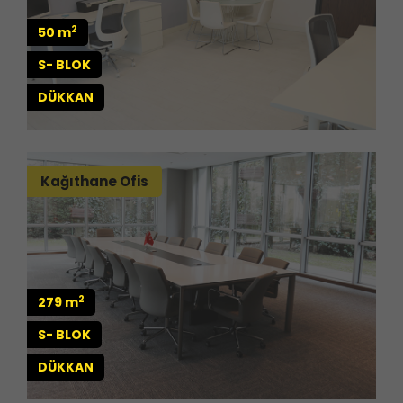
2
50 m
S- BLOK
DÜKKAN
Kağıthane Ofis
2
279 m
S- BLOK
DÜKKAN