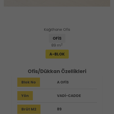
Kağıthane Ofis
OFİS
2
89 m
A-BLOK
Ofis/Dükkan Özellikleri
Blok No
A OFİS
Yön
VADİ-CADDE
Brüt M2
89