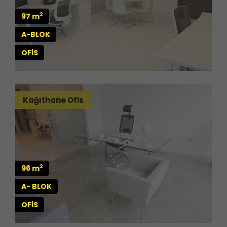
2
97 m
A-BLOK
OFİS
Kağıthane Ofis
2
96 m
A- BLOK
OFİS